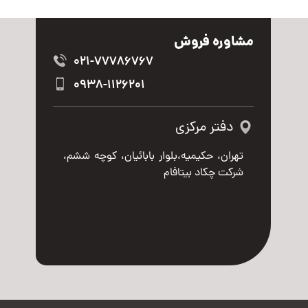
مشاوره فروش
021-77786767
0938-1126201
دفتر مرکزی
تهران، حکیمیه،بلوار بابائیان، کوچه ششم،
شرکت چکاد بیتافام