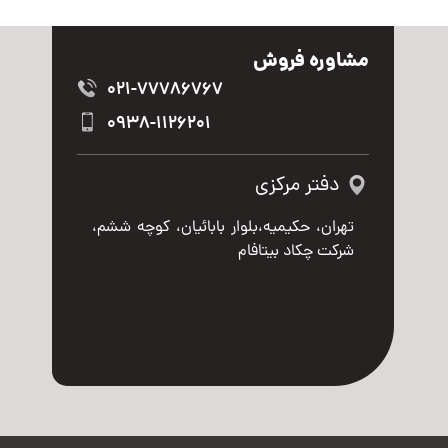
مشاوره فروش
021-77786767
0938-1126201
دفتر مرکزی
تهران، حکیمیه،بلوار بابائیان، کوچه ششم،
شرکت چکاد بیتافام