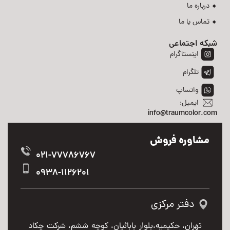
درباره ما
تماس با ما
شبکه اجتماعی
اینستاگرام
تلگرام
واتساپ
ایمیل:
info@traumcolor.com
مشاوره فروش
021-77786767
0938-1126201
دفتر مرکزی
تهران، حکیمیه،بلوار بابائیان، کوچه ششم، شرکت چکاد