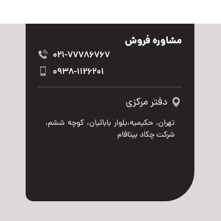
مشاوره فروش
021-77786767
0938-1126201
دفتر مرکزی
تهران، حکیمیه،بلوار بابائیان، کوچه ششم،
شرکت چکاد بیتافام