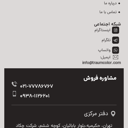
درباره ما
تماس با ما
شبکه اجتماعی
اینستاگرام
تلگرام
واتساپ
ایمیل:
info@traumcolor.com
مشاوره فروش
021-77786767
0938-1126201
دفتر مرکزی
تهران، حکیمیه،بلوار بابائیان، کوچه ششم، شرکت چکاد