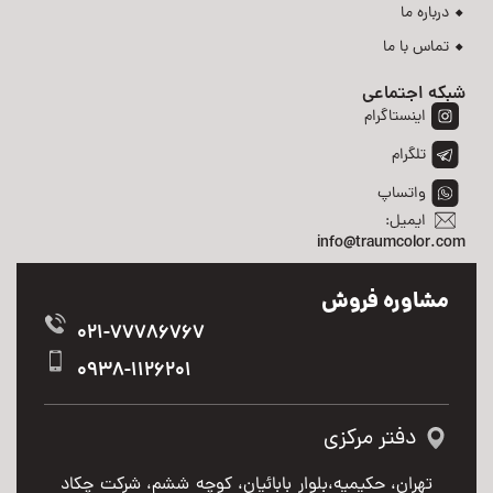
درباره ما
تماس با ما
شبکه اجتماعی
اینستاگرام
تلگرام
واتساپ
ایمیل:
info@traumcolor.com
مشاوره فروش
021-77786767
0938-1126201
دفتر مرکزی
تهران، حکیمیه،بلوار بابائیان، کوچه ششم، شرکت چکاد