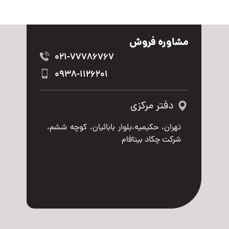
مشاوره فروش
021-77786767
0938-1126201
دفتر مرکزی
تهران، حکیمیه،بلوار بابائیان، کوچه ششم،
شرکت چکاد بیتافام